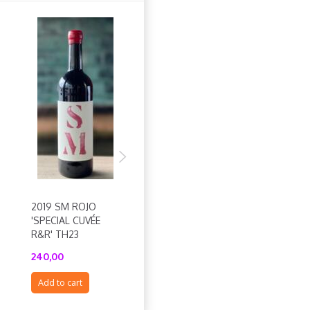
2019 SM ROJO
2021 UL ROJO TH23
2021 HY
'SPECIAL CUVÉE
ANCESTRAL 
R&R' TH23
240,00
240,00
240,00
Add to cart
Add to cart
Add to cart