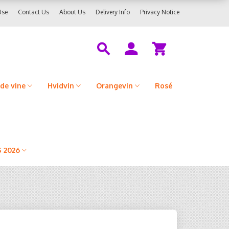
Use
Contact Us
About Us
Delivery Info
Privacy Notice
de vine
Hvidvin
Orangevin
Rosé
 2026