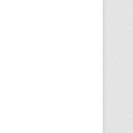
2021 VNR
TH23
ANCESTRAL TH23
240,00
Add to cart