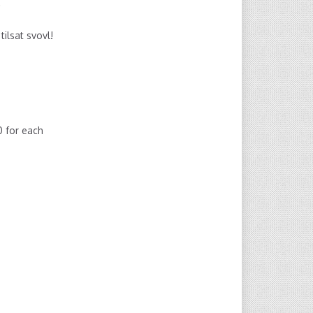
o
tilsat svovl!
00
for each