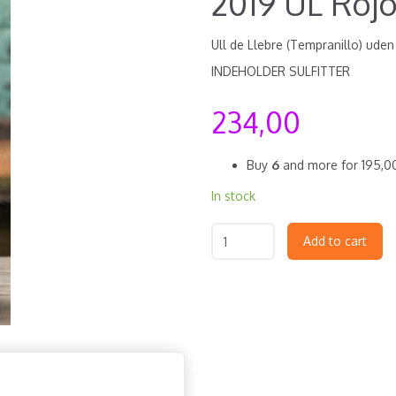
2019 UL Roj
Ull de Llebre (Tempranillo) uden 
INDEHOLDER SULFITTER
234,00
Buy
6
and more for
195,
In stock
Add to cart