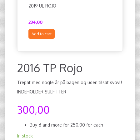
2019 UL ROJO
2019 BB 
234,00
252,00
Add to cart
Add to c
2016 TP Rojo
Trepat med nogle år på bagen og uden tilsat svovl!
INDEHOLDER SULFITTER
300,00
Buy
6
and more for
250,00
for each
In stock