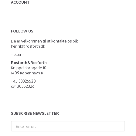
ACCOUNT
FOLLOW US
De er velkommen til at kontakte os på:
henrik@rosforth.dk
--eller--
Rosforth&Rosforth
Knippelsbrogade 10
1409 København K
+45 33325520
cvr 30552326
SUBSCRIBE NEWSLETTER
Enter
email