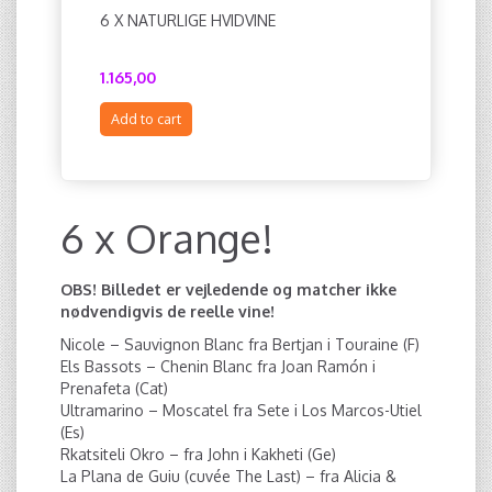
6 X NATURLIGE HVIDVINE
6 X NATU
1.165,00
1.095,00
Add to cart
Add to c
6 x Orange!
OBS! Billedet er vejledende og matcher ikke
nødvendigvis de reelle vine!
Nicole – Sauvignon Blanc fra Bertjan i Touraine (F)
Els Bassots – Chenin Blanc fra Joan Ramón i
Prenafeta (Cat)
Ultramarino – Moscatel fra Sete i Los Marcos-Utiel
(Es)
Rkatsiteli Okro – fra John i Kakheti (Ge)
La Plana de Guiu (cuvée The Last) – fra Alicia &