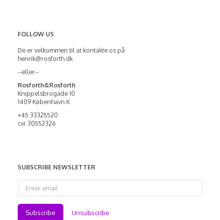
FOLLOW US
De er velkommen til at kontakte os på:
henrik@rosforth.dk
--eller--
Rosforth&Rosforth
Knippelsbrogade 10
1409 København K
+45 33325520
cvr 30552326
SUBSCRIBE NEWSLETTER
Enter
email
Subscribe
Unsubscribe