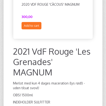
2020 VDF ROUGE 'CÀCOUS' MAGNUM
2018 VD
'GROLLE
300,00
342,00
Add to cart
Add to c
2021 VdF Rouge 'Les
Grenades'
MAGNUM
Merlot med kun 4 dages maceration (lys rød!) -
uden tilsat svovl!
OBS! 1500ml
INDEHOLDER SULFITTER