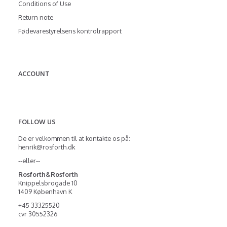
Conditions of Use
Return note
Fødevarestyrelsens kontrolrapport
ACCOUNT
FOLLOW US
De er velkommen til at kontakte os på:
henrik@rosforth.dk
--eller--
Rosforth&Rosforth
Knippelsbrogade 10
1409 København K
+45 33325520
cvr 30552326