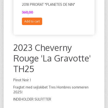
2018 PRIORAT "PLANETES DE NIN"
2020 BL
360,00
414,00
Add to cart
Add to c
2023 Cheverny
Rouge 'La Gravotte'
TH25
Pinot Noir !
Fragtet med sejlskibet Tres Hombres sommeren
2025!
INDEHOLDER SULFITTER