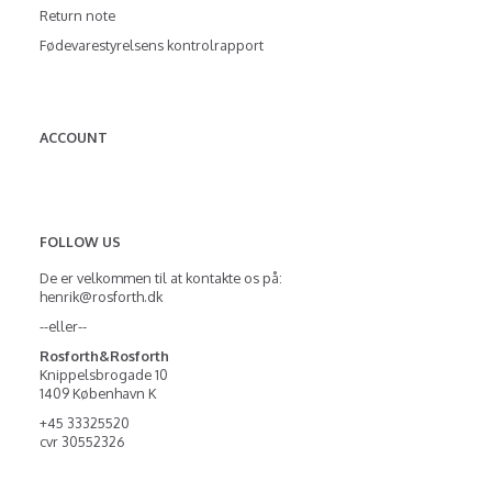
Return note
Fødevarestyrelsens kontrolrapport
ACCOUNT
FOLLOW US
De er velkommen til at kontakte os på:
henrik@rosforth.dk
--eller--
Rosforth&Rosforth
Knippelsbrogade 10
1409 København K
+45 33325520
cvr 30552326