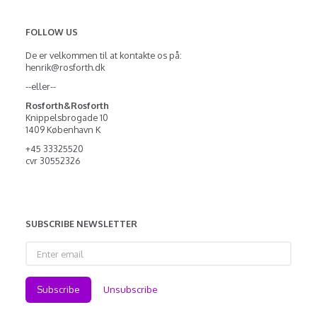
FOLLOW US
De er velkommen til at kontakte os på:
henrik@rosforth.dk
--eller--
Rosforth&Rosforth
Knippelsbrogade 10
1409 København K
+45 33325520
cvr 30552326
SUBSCRIBE NEWSLETTER
Enter
email
Subscribe
Unsubscribe