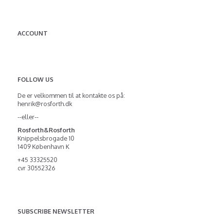
ACCOUNT
FOLLOW US
De er velkommen til at kontakte os på:
henrik@rosforth.dk
--eller--
Rosforth&Rosforth
Knippelsbrogade 10
1409 København K
+45 33325520
cvr 30552326
SUBSCRIBE NEWSLETTER