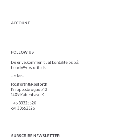
ACCOUNT
FOLLOW US
De er velkommen til at kontakte os på:
henrik@rosforth.dk
--eller--
Rosforth&Rosforth
Knippelsbrogade 10
1409 København K
+45 33325520
cvr 30552326
SUBSCRIBE NEWSLETTER