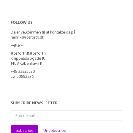
FOLLOW US
De er velkommen til at kontakte os på:
henrik@rosforth.dk
--eller--
Rosforth&Rosforth
Knippelsbrogade 10
1409 København K
+45 33325520
cvr 30552326
SUBSCRIBE NEWSLETTER
Enter
email
Subscribe
Unsubscribe