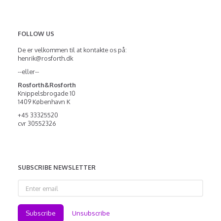
FOLLOW US
De er velkommen til at kontakte os på:
henrik@rosforth.dk
--eller--
Rosforth&Rosforth
Knippelsbrogade 10
1409 København K
+45 33325520
cvr 30552326
SUBSCRIBE NEWSLETTER
Enter
email
Subscribe
Unsubscribe