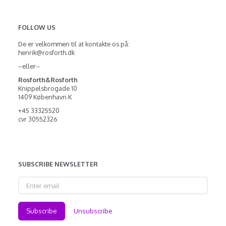
FOLLOW US
De er velkommen til at kontakte os på:
henrik@rosforth.dk
--eller--
Rosforth&Rosforth
Knippelsbrogade 10
1409 København K
+45 33325520
cvr 30552326
SUBSCRIBE NEWSLETTER
Enter
email
Subscribe
Unsubscribe