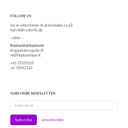
FOLLOW US
De er velkommen til at kontakte os på:
henrik@rosforth.dk
--eller--
Rosforth&Rosforth
Knippelsbrogade 10
1409 København K
+45 33325520
cvr 30552326
SUBSCRIBE NEWSLETTER
Enter
email
Subscribe
Unsubscribe