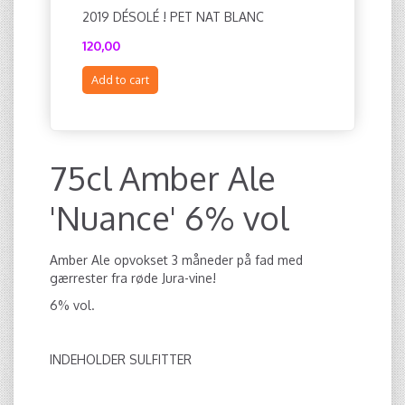
2019 DÉSOLÉ ! PET NAT BLANC
2021 DE 
120,00
132,00
Add to cart
Add to c
75cl Amber Ale
'Nuance' 6% vol
Amber Ale opvokset 3 måneder på fad med
gærrester fra røde Jura-vine!
6% vol.
INDEHOLDER SULFITTER