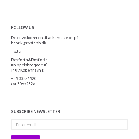
FOLLOW US
De er velkommen til at kontakte os på:
henrik@rosforth.dk
--eller--
Rosforth&Rosforth
Knippelsbrogade 10
1409 København K
+45 33325520
cvr 30552326
SUBSCRIBE NEWSLETTER
Enter
email