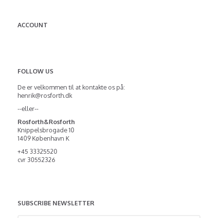
ACCOUNT
FOLLOW US
De er velkommen til at kontakte os på:
henrik@rosforth.dk
--eller--
Rosforth&Rosforth
Knippelsbrogade 10
1409 København K
+45 33325520
cvr 30552326
SUBSCRIBE NEWSLETTER