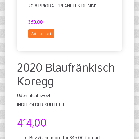
2018 PRIORAT "PLANETES DE NIN"
2019 VDF
360,00
414,00
Add to cart
Add to c
2020 Blaufränkisch
Koregg
Uden tilsat svovl!
INDEHOLDER SULFITTER
414,00
Buy
6
and more for
345,00
for each