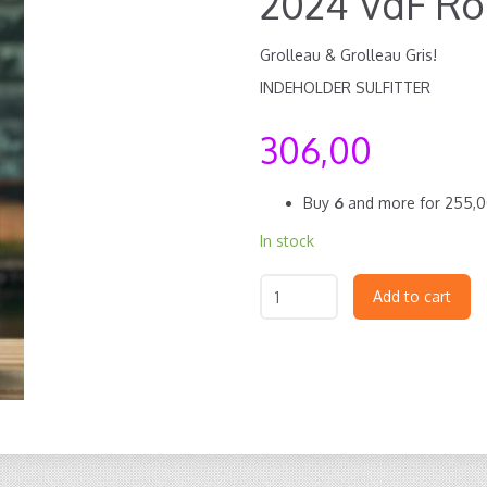
2024 VdF Rou
Grolleau & Grolleau Gris!
INDEHOLDER SULFITTER
306,00
Buy
6
and more for
255,
In stock
Add to cart