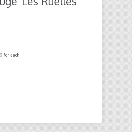
ge 'Les Ruelles'
00
for each