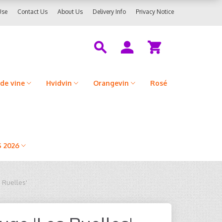
Use
Contact Us
About Us
Delivery Info
Privacy Notice
de vine
Hvidvin
Orangevin
Rosé
 2026
 Ruelles'