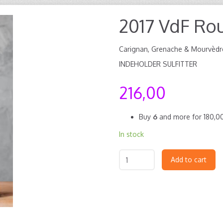
2017 VdF Rou
Carignan, Grenache & Mourvèdre
INDEHOLDER SULFITTER
216,00
Buy
6
and more for
180,0
In stock
Add to cart