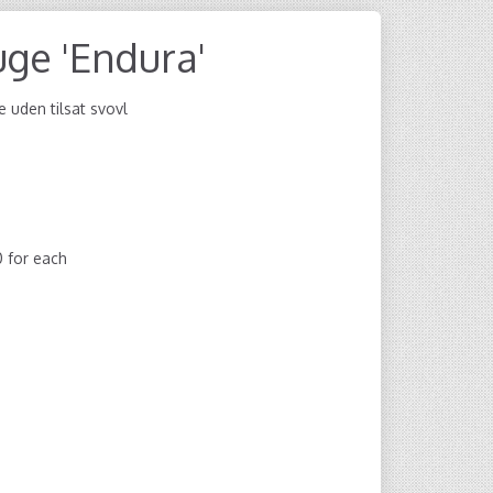
ge 'Endura'
 uden tilsat svovl
0
for each