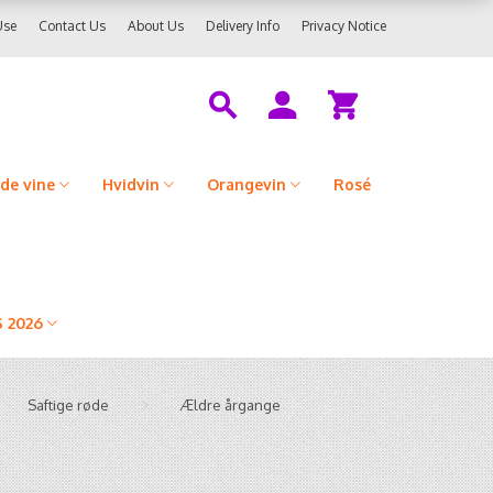
Use
Contact Us
About Us
Delivery Info
Privacy Notice
de vine
Hvidvin
Orangevin
Rosé
 2026
Saftige røde
Ældre årgange