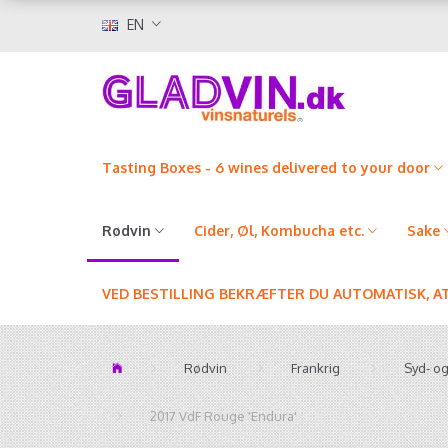
EN
Tasting Boxes - 6 wines delivered to your door
Rødvin
Cider, Øl, Kombucha etc.
Sake
VED BESTILLING BEKRÆFTER DU AUTOMATISK, A
Rødvin
Frankrig
Syd- o
2017 VdF Rouge 'Endura'