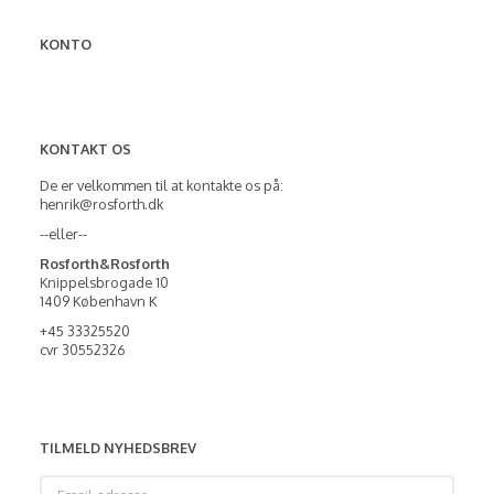
KONTO
KONTAKT OS
De er velkommen til at kontakte os på:
henrik@rosforth.dk
--eller--
Rosforth&Rosforth
Knippelsbrogade 10
1409 København K
+45 33325520
cvr 30552326
TILMELD NYHEDSBREV
Email-