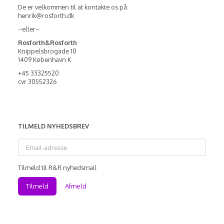
De er velkommen til at kontakte os på:
henrik@rosforth.dk
--eller--
Rosforth&Rosforth
Knippelsbrogade 10
1409 København K
+45 33325520
cvr 30552326
TILMELD NYHEDSBREV
Email-
adresse
Tilmeld til R&R nyhedsmail
Tilmeld
Afmeld