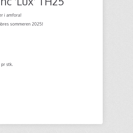
nc 'Lux' TH25
r i amfora!
ombres sommeren 2025!
0
pr stk.