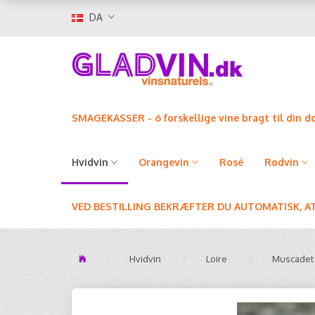
DA
SMAGEKASSER - 6 forskellige vine bragt til din d
Hvidvin
Orangevin
Rosé
Rødvin
VED BESTILLING BEKRÆFTER DU AUTOMATISK, A
Hvidvin
Loire
Muscadet