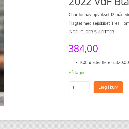
2022 VdF Bla
Chardonnay opvokset 12 månede
Fragtet med sejlskibet Tres H
INDEHOLDER SULFITTER
384,00
Køb
6
eller flere til
320,0
På lager
Læg i kurv