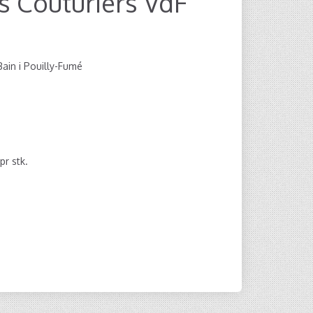
 Couturiers VdF
Bain i Pouilly-Fumé
pr stk.