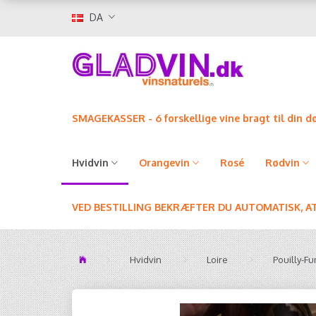
DA
SMAGEKASSER - 6 forskellige vine bragt til din d
Hvidvin
Orangevin
Rosé
Rødvin
VED BESTILLING BEKRÆFTER DU AUTOMATISK, A
Hvidvin
Loire
Pouilly-F