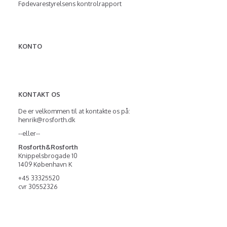
Fødevarestyrelsens kontrolrapport
KONTO
KONTAKT OS
De er velkommen til at kontakte os på:
henrik@rosforth.dk
--eller--
Rosforth&Rosforth
Knippelsbrogade 10
1409 København K
+45 33325520
cvr 30552326