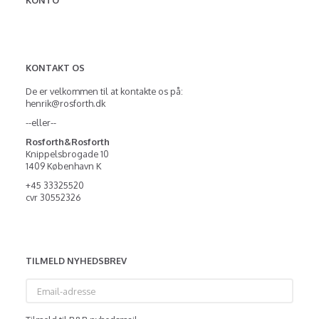
KONTO
KONTAKT OS
De er velkommen til at kontakte os på:
henrik@rosforth.dk
--eller--
Rosforth&Rosforth
Knippelsbrogade 10
1409 København K
+45 33325520
cvr 30552326
TILMELD NYHEDSBREV
Email-
adresse