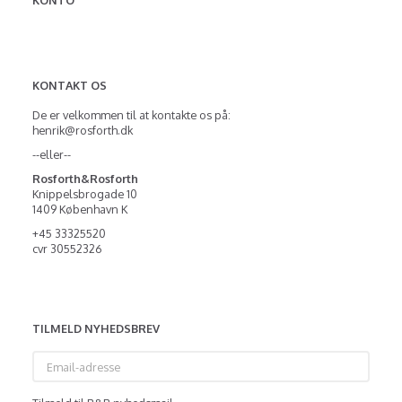
KONTO
KONTAKT OS
De er velkommen til at kontakte os på:
henrik@rosforth.dk
--eller--
Rosforth&Rosforth
Knippelsbrogade 10
1409 København K
+45 33325520
cvr 30552326
TILMELD NYHEDSBREV
Email-
adresse