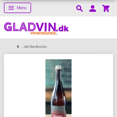
Menu
Skifte navigation
...del Bardissots