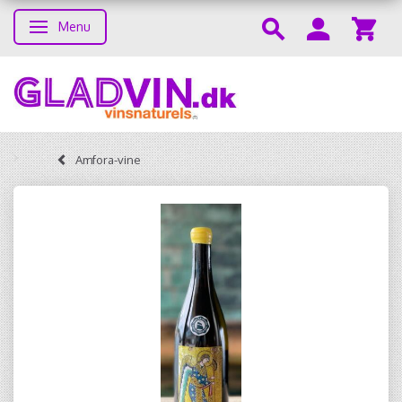
Menu
Skifte navigation
Amfora-vine