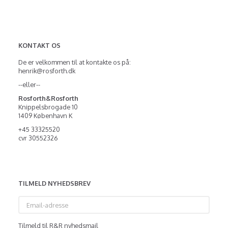
KONTAKT OS
De er velkommen til at kontakte os på:
henrik@rosforth.dk
--eller--
Rosforth&Rosforth
Knippelsbrogade 10
1409 København K
+45 33325520
cvr 30552326
TILMELD NYHEDSBREV
Email-
adresse
Tilmeld til R&R nyhedsmail