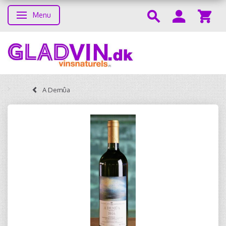
Menu
Skifte navigation
A Demûa