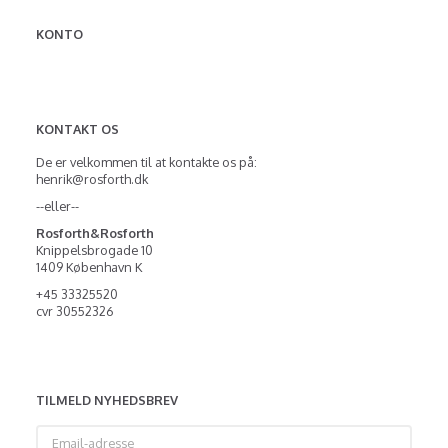
KONTO
KONTAKT OS
De er velkommen til at kontakte os på:
henrik@rosforth.dk
--eller--
Rosforth&Rosforth
Knippelsbrogade 10
1409 København K
+45 33325520
cvr 30552326
TILMELD NYHEDSBREV
Email-